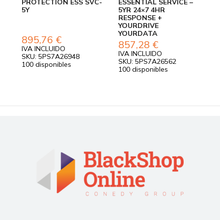
PROTECTION ESS SVC-
ESSENTIAL SERVICE –
E
5Y
5YR 24×7 4HR
5
RESPONSE +
R
YOURDRIVE
Y
YOURDATA
895,76
€
2
857,28
€
IVA INCLUIDO
I
IVA INCLUIDO
SKU: 5PS7A26948
S
SKU: 5PS7A26562
100 disponibles
1
100 disponibles