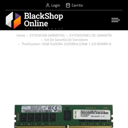
Login
Carrito
Home
EXTENSION GARANTIAS
EXTENSIONES DE GARANTÍA
You are here:
Ext De Garantía De Servidores
ThinkSystem 16GB TruDDR4 3200MHz (2Rx8 1.2V) RDIMM-A