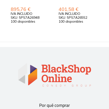
R
Y
895,76
€
401,58
€
3
IVA INCLUIDO
IVA INCLUIDO
I
SKU: 5PS7A26948
SKU: 5PS7A26552
S
100 disponibles
100 disponibles
1
Por qué comprar