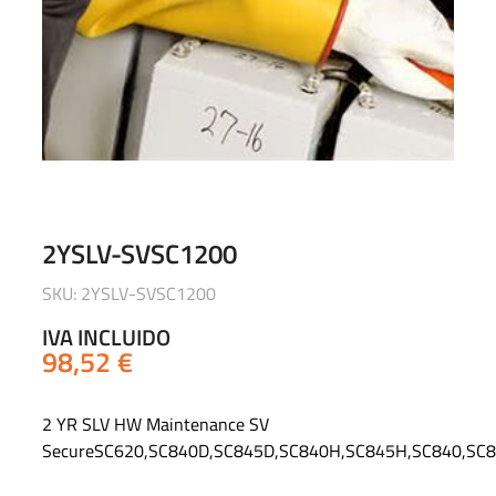
2YSLV-SVSC1200
SKU: 2YSLV-SVSC1200
IVA INCLUIDO
98,52
€
2 YR SLV HW Maintenance SV
SecureSC620,SC840D,SC845D,SC840H,SC845H,SC840,SC