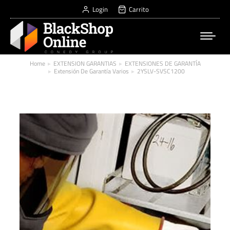
Login
Carrito
Home
EXTENSION GARANTIAS
EXTENSIONES DE GARANTÍA
You are here:
Extensión De Garantía Varios
2YSLV-SVSC1200