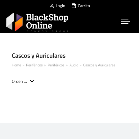
Login
Carrito
Cascos y Auriculares
Home
Periféricos
Periféricos
Audio
Cascos y Auriculares
You are here: