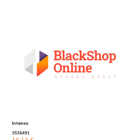
Intenso
3536491
16,13
€