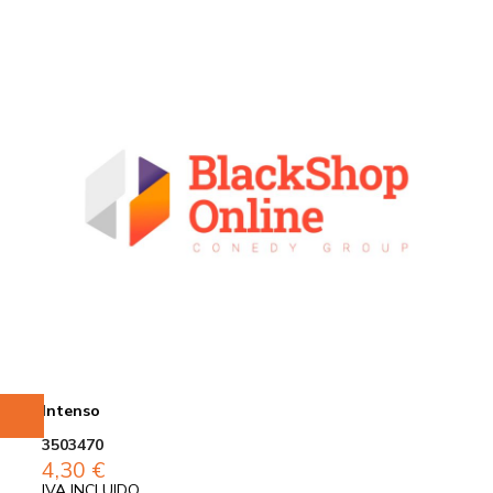
Intenso
3503470
4,30
€
IVA INCLUIDO