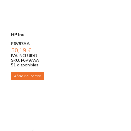
HP Inc
F6V97AA
50,19
€
IVA INCLUIDO
SKU: F6V97AA
51 disponibles
Añadir al carrito