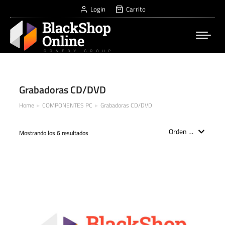
Login
Carrito
Grabadoras CD/DVD
Home
COMPONENTES PC
Grabadoras CD/DVD
You are here:
Mostrando los 6 resultados