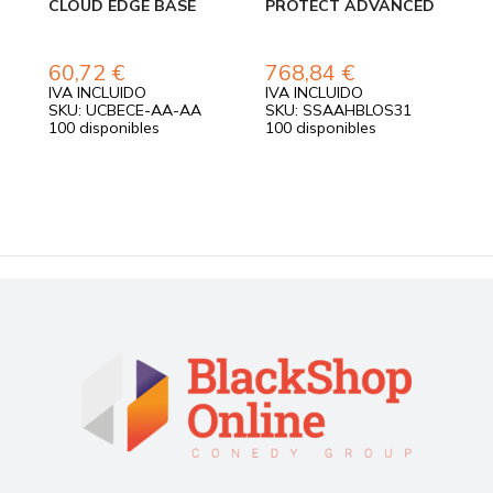
CLOUD EDGE BASE
PROTECT ADVANCED
S
SE
S
60,72
€
768,84
€
IVA INCLUIDO
IVA INCLUIDO
I
SKU: UCBECE-AA-AA
SKU: SSAAHBLOS31
S
100 disponibles
100 disponibles
1