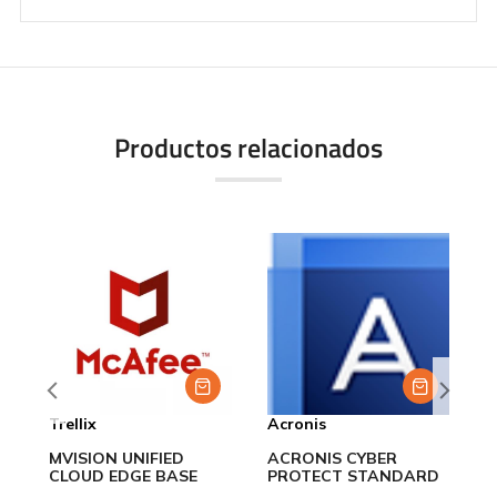
Productos relacionados
Trellix
Acronis
A
MVISION UNIFIED
ACRONIS CYBER
A
CLOUD EDGE BASE
PROTECT STANDARD
S
SE
S