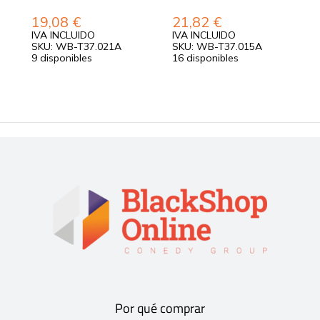
19,08
€
21,82
€
1
IVA INCLUIDO
IVA INCLUIDO
I
SKU: WB-T37.021A
SKU: WB-T37.015A
S
9 disponibles
16 disponibles
9
Por qué comprar