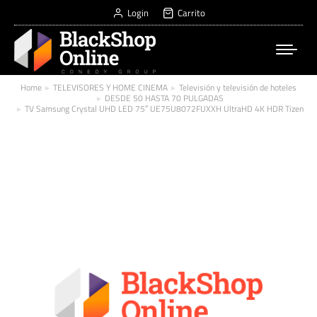
Login
Carrito
Home
TELEVISORES Y HOME CINEMA
Televisión y televisión de hoteles
You are here:
DESDE 50 HASTA 70 PULGADAS
TV Samsung Crystal UHD LED 75″ UE75U8072FUXXH UltraHD 4K HDR Tizen