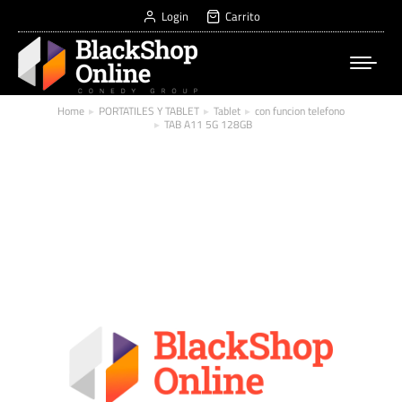
Login
Carrito
Home
PORTATILES Y TABLET
Tablet
con funcion telefono
You are here:
TAB A11 5G 128GB