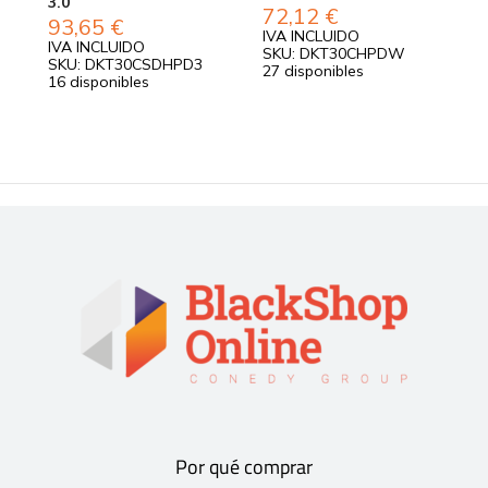
3.0
72,12
€
2
93,65
€
IVA INCLUIDO
I
IVA INCLUIDO
SKU: DKT30CHPDW
S
SKU: DKT30CSDHPD3
27 disponibles
3
16 disponibles
Por qué comprar