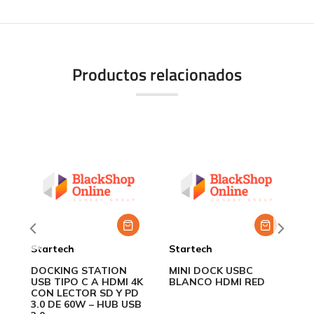
Productos relacionados
Startech
Startech
M
DOCKING STATION
MINI DOCK USBC
P
USB TIPO C A HDMI 4K
BLANCO HDMI RED
F
CON LECTOR SD Y PD
1
3.0 DE 60W – HUB USB