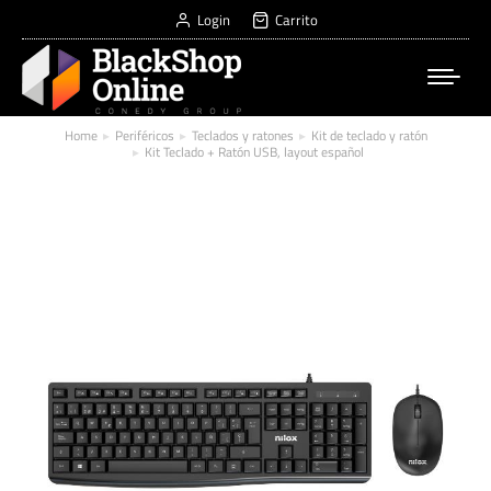
Login
Carrito
Home
Periféricos
Teclados y ratones
Kit de teclado y ratón
You are here:
Kit Teclado + Ratón USB, layout español