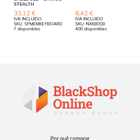
STEALTH
33,12
€
8,42
€
7
IVA INCLUIDO
IVA INCLUIDO
I
SKU: SPMEMKEYBOARD
SKU: NXKB01B
S
7 disponibles
400 disponibles
4
Por qué comprar