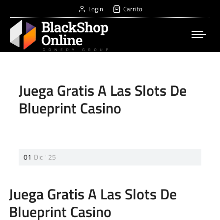
Login
Carrito
Juega Gratis A Las Slots De
Blueprint Casino
01
Dic
'
25
Juega Gratis A Las Slots De
Blueprint Casino