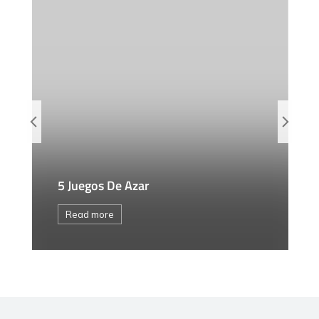
5 Juegos De Azar
Read more