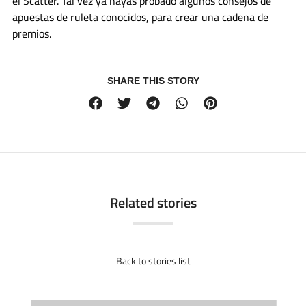
el Scatter. Tal vez ya hayas probado algunos consejos de
apuestas de ruleta conocidos, para crear una cadena de
premios.
SHARE THIS STORY
Related stories
Back to stories list