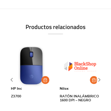
Productos relacionados
HP Inc
Nilox
C
O
Z3700
RATÓN INALÁMBRICO
R
1600 DPI – NEGRO
Z
N