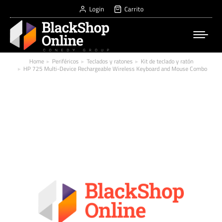
Login
Carrito
Home
Periféricos
Teclados y ratones
Kit de teclado y ratón
You are here:
HP 725 Multi-Device Rechargeable Wireless Keyboard and Mouse Combo