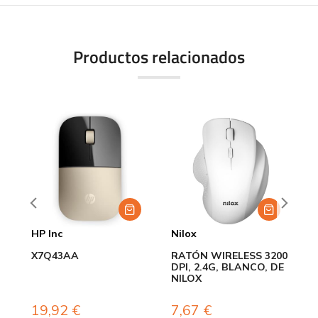
Productos relacionados
HP Inc
Nilox
C
O
X7Q43AA
RATÓN WIRELESS 3200
R
DPI, 2.4G, BLANCO, DE
Z
NILOX
N
19,92
€
7,67
€