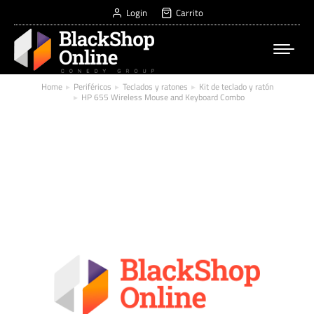
Login
Carrito
Home
Periféricos
Teclados y ratones
Kit de teclado y ratón
You are here:
HP 655 Wireless Mouse and Keyboard Combo