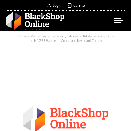
Login
Carrito
Home
Periféricos
Teclados y ratones
Kit de teclado y ratón
You are here:
HP 235 Wireless Mouse and Keyboard Combo