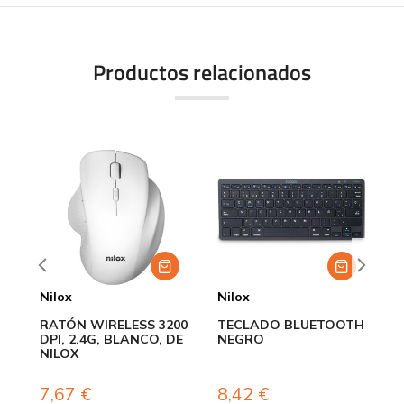
Productos relacionados
Nilox
Nilox
N
RATÓN WIRELESS 3200
TECLADO BLUETOOTH
R
DPI, 2.4G, BLANCO, DE
NEGRO
1
NILOX
7,67
€
8,42
€
7