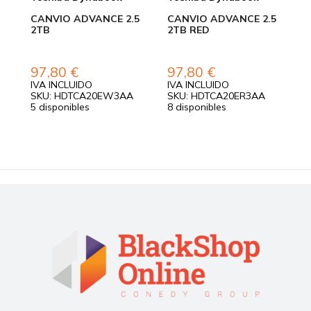
CANVIO ADVANCE 2.5
CANVIO ADVANCE 2.5
C
2TB
2TB RED
2
97,80
€
97,80
€
IVA INCLUIDO
IVA INCLUIDO
I
SKU: HDTCA20EW3AA
SKU: HDTCA20ER3AA
S
5 disponibles
8 disponibles
1