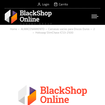
Login
Carrito
Home
ALMACENAMIENTO
Carcasas vacías para Discos Duros
2
You are here:
Hotswap SlimChase ICS3-2500