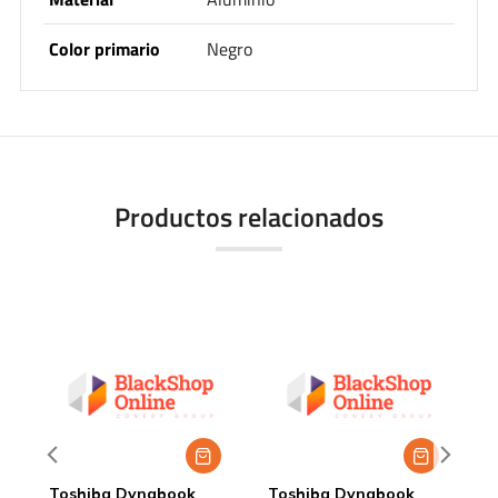
Color primario
Negro
Productos relacionados
Toshiba Dynabook
Toshiba Dynabook
T