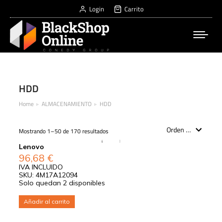
Login
Carrito
HDD
Home
ALMACENAMIENTO
HDD
You are here:
Mostrando 1–50 de 170 resultados
Lenovo
96,68
€
IVA INCLUIDO
SKU: 4M17A12094
Solo quedan 2 disponibles
Añadir al carrito