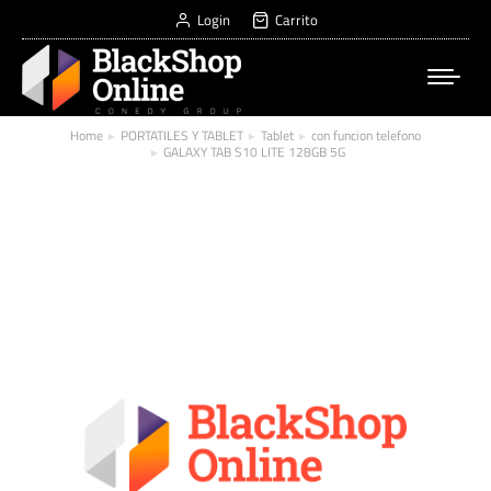
Login
Carrito
Home
PORTATILES Y TABLET
Tablet
con funcion telefono
You are here:
GALAXY TAB S10 LITE 128GB 5G