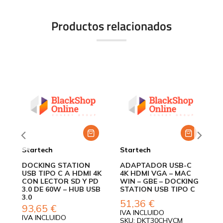
Productos relacionados
Startech
Startech
S
DOCKING STATION
ADAPTADOR USB-C
M
Y
USB TIPO C A HDMI 4K
4K HDMI VGA – MAC
B
CON LECTOR SD Y PD
WIN – GBE – DOCKING
3.0 DE 60W – HUB USB
STATION USB TIPO C
3.0
51,36
€
93,65
€
IVA INCLUIDO
I
IVA INCLUIDO
SKU: DKT30CHVCM
S