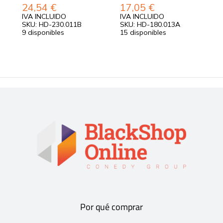
24,54
€
17,05
€
IVA INCLUIDO
IVA INCLUIDO
I
SKU: HD-230.011B
SKU: HD-180.013A
S
9 disponibles
15 disponibles
S
d
Por qué comprar