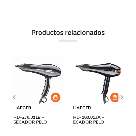
Productos relacionados
HAEGER
HAEGER
H
HD-230.011B –
HD-180.013A –
H
 6
SECADOR PELO
ECADOR PELO
C