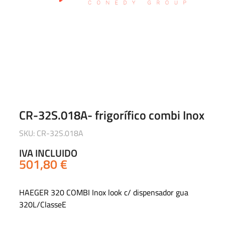
CR-32S.018A- frigorífico combi Inox
SKU: CR-32S.018A
IVA INCLUIDO
501,80
€
HAEGER 320 COMBI Inox look c/ dispensador gua
320L/ClasseE