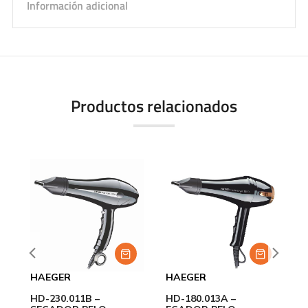
Información adicional
Productos relacionados
HAEGER
HAEGER
H
HD-230.011B –
HD-180.013A –
H