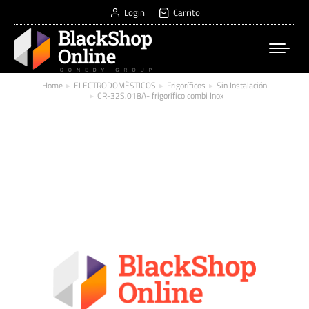
Login
Carrito
Home
ELECTRODOMÉSTICOS
Frigoríficos
Sin Instalación
You are here:
CR-32S.018A- frigorífico combi Inox