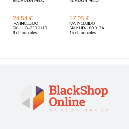
SECADOR PELO
ECADOR PELO
B
24,54
€
17,05
€
IVA INCLUIDO
IVA INCLUIDO
I
SKU: HD-230.011B
SKU: HD-180.013A
S
9 disponibles
15 disponibles
7