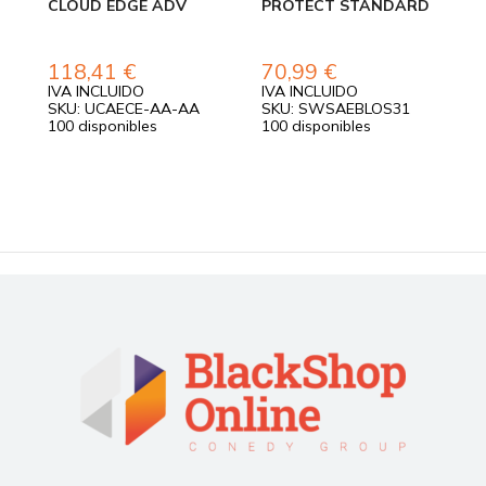
CLOUD EDGE ADV
PROTECT STANDARD
P
L
118,41
€
70,99
€
IVA INCLUIDO
IVA INCLUIDO
I
SKU: UCAECE-AA-AA
SKU: SWSAEBLOS31
S
100 disponibles
100 disponibles
1