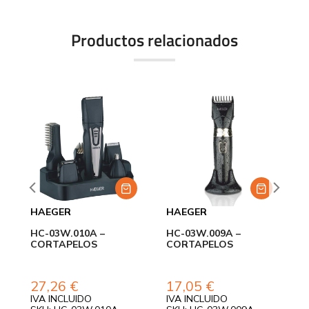
Productos relacionados
HAEGER
HAEGER
H
HC-03W.010A –
HC-03W.009A –
H
 6
CORTAPELOS
CORTAPELOS
B
27,26
€
17,05
€
IVA INCLUIDO
IVA INCLUIDO
I