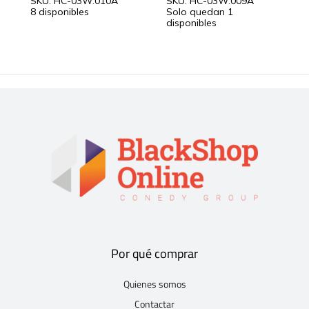
SKU: HC-03W.010A
SKU: HC-03W.009A
S
8 disponibles
Solo quedan 1
7
disponibles
Por qué comprar
Quienes somos
Contactar