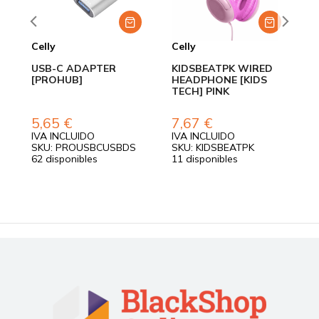
Celly
Celly
C
USB-C ADAPTER
KIDSBEATPK WIRED
C
[PROHUB]
HEADPHONE [KIDS
U
TECH] PINK
C
M
[
5,65
€
7,67
€
4
IVA INCLUIDO
IVA INCLUIDO
I
SKU: PROUSBCUSBDS
SKU: KIDSBEATPK
S
62 disponibles
11 disponibles
5